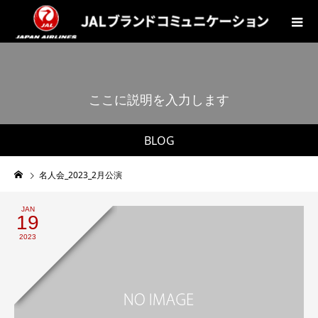
こ
こ
に
説
明
を
入
力
し
ま
す
。
BLOG
名人会_2023_2月公演
JAN
19
2023