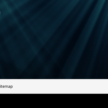
！
itemap