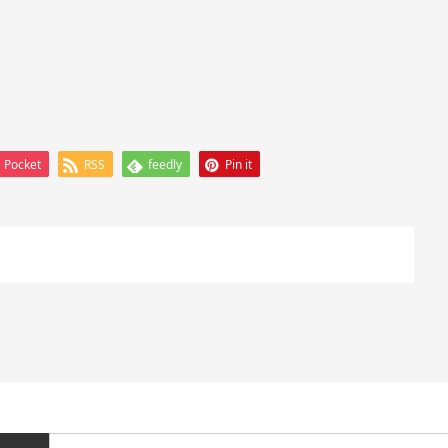
Pocket
RSS
feedly
Pin it