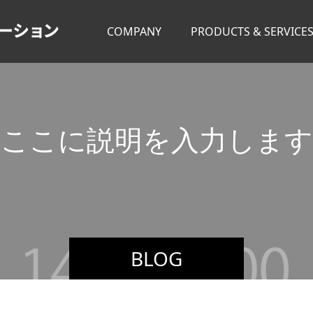
COMPANY
PRODUCTS & SERVICE
こ
こ
に
説
明
を
入
力
し
ま
す
BLOG