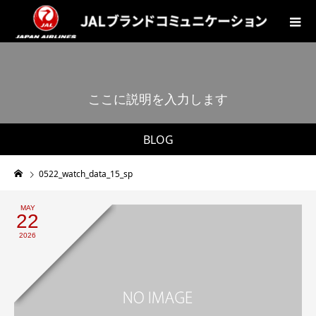
こ
こ
に
説
明
を
入
力
し
ま
す
。
BLOG
0522_watch_data_15_sp
MAY
22
2026