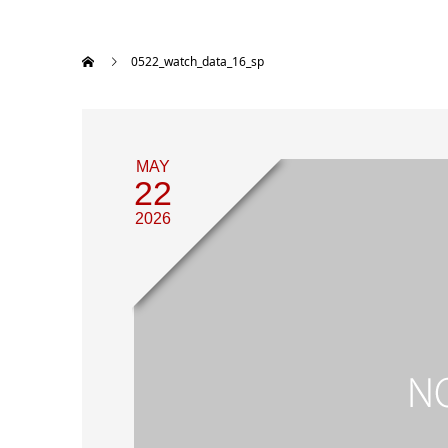
0522_watch_data_16_sp
MAY
22
2026