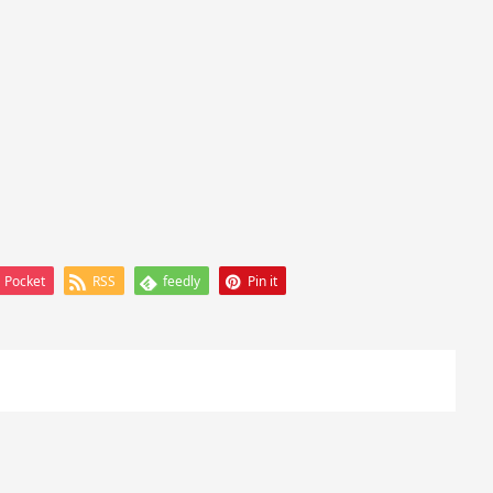
Pocket
RSS
feedly
Pin it