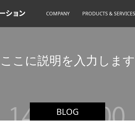
COMPANY
PRODUCTS & SERVICE
こ
こ
に
説
明
を
入
力
し
ま
す
BLOG