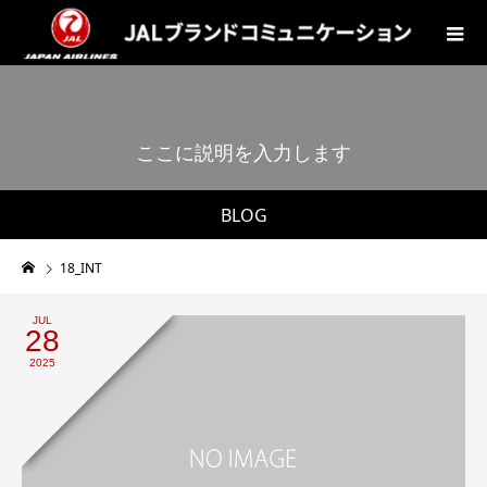
こ
こ
に
説
明
を
入
力
し
ま
す
。
BLOG
18_INT
JUL
28
2025