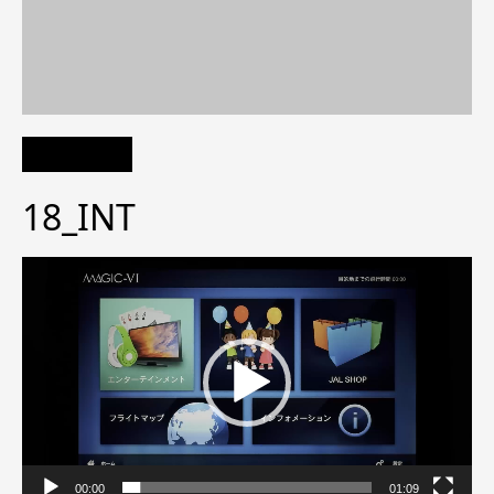
18_INT
動
画
プ
レ
ー
ヤ
ー
00:00
01:09