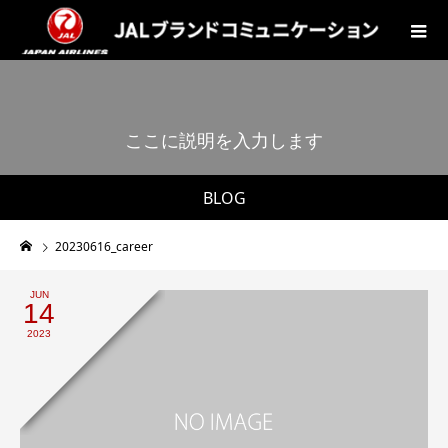
こ
こ
に
説
明
を
入
力
し
ま
す
。
BLOG
20230616_career
JUN
14
2023