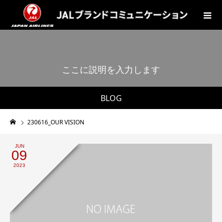
こ
こ
に
説
明
を
入
力
し
ま
す
。
BLOG
230616_OUR VISION
JUN
09
2023