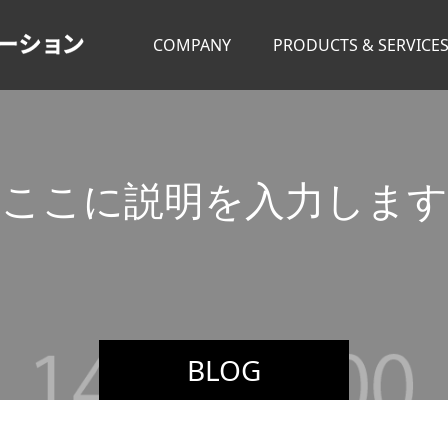
COMPANY
PRODUCTS & SERVICE
こ
こ
に
説
明
を
入
力
し
ま
す
BLOG