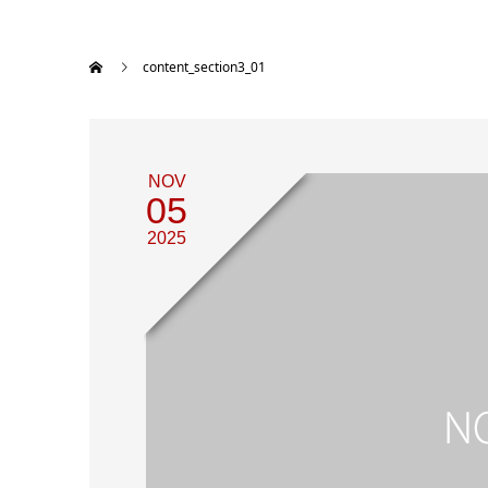
content_section3_01
NOV
05
2025