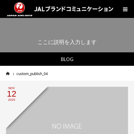
こ
こ
に
説
明
を
入
力
し
ま
す
。
BLOG
custom_publish_04
NOV
12
2025