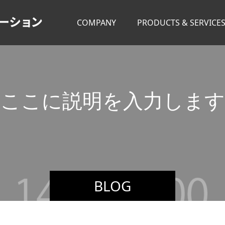
COMPANY
PRODUCTS & SERVICE
こ
こ
に
説
明
を
入
力
し
ま
す
BLOG