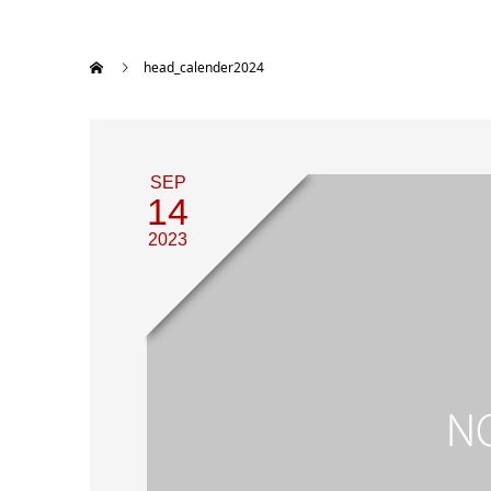
head_calender2024
SEP
14
2023