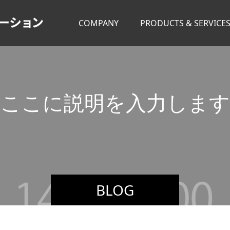
COMPANY
PRODUCTS & SERVICE
こ
こ
に
説
明
を
入
力
し
ま
す
BLOG