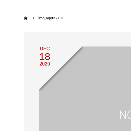
img_agora2101
DEC
18
2020