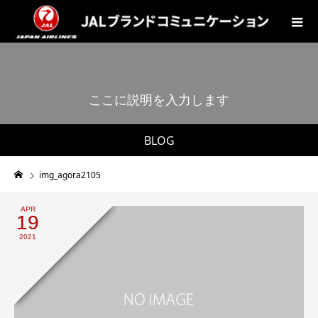
こ
こ
に
説
明
を
入
力
し
ま
す
。
BLOG
img_agora2105
APR
19
2021