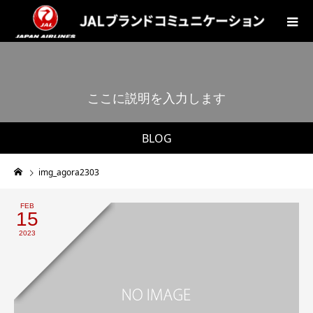
こ
こ
に
説
明
を
入
力
し
ま
す
。
BLOG
img_agora2303
FEB
15
2023