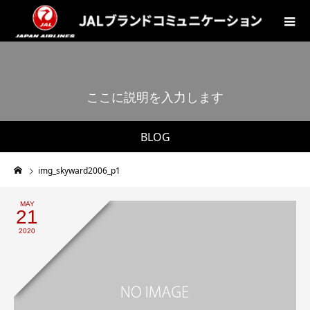
こ
こ
に
説
明
を
入
力
し
ま
す
。
BLOG
img_skyward2006_p1
MAY
21
2020