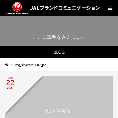
こ
こ
に
説
明
を
入
力
し
ま
す
。
BLOG
img_skyward2007_p2
JUN
22
2020