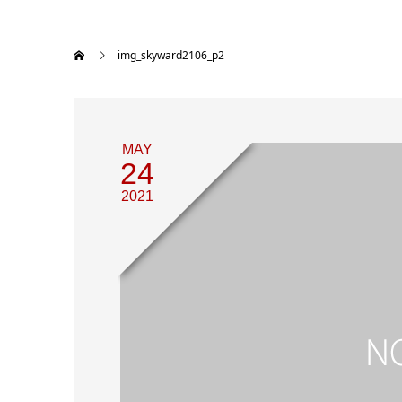
img_skyward2106_p2
MAY
24
2021