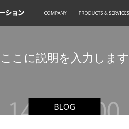
COMPANY
PRODUCTS & SERVICE
こ
こ
に
説
明
を
入
力
し
ま
す
BLOG