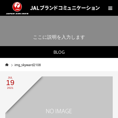
こ
こ
に
説
明
を
入
力
し
ま
す
。
BLOG
img_skyward2108
JUL
19
2021