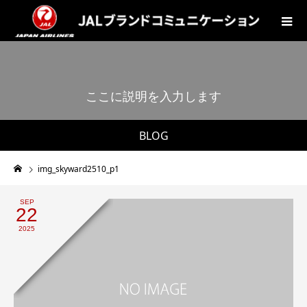
こ
こ
に
説
明
を
入
力
し
ま
す
。
BLOG
img_skyward2510_p1
SEP
22
2025