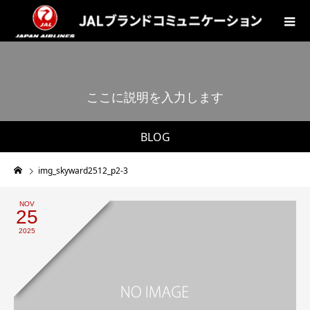
こ
こ
に
説
明
を
入
力
し
ま
す
。
BLOG
img_skyward2512_p2-3
NOV
25
2025