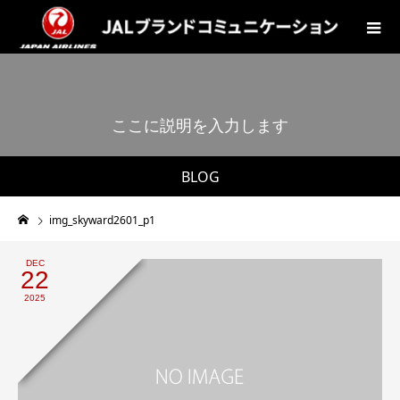
こ
こ
に
説
明
を
入
力
し
ま
す
。
BLOG
img_skyward2601_p1
DEC
22
2025