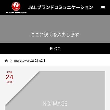
こ
こ
に
説
明
を
入
力
し
ま
す
。
BLOG
img_skyward2603_p2-3
FEB
24
2026