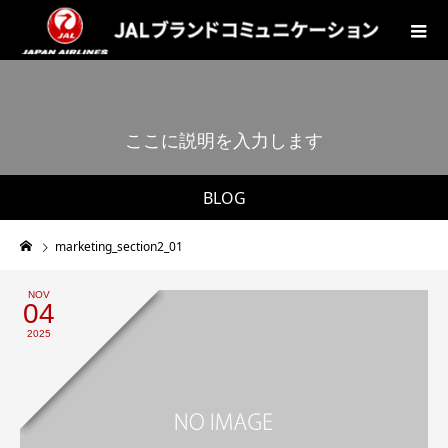
こ
こ
に
説
明
を
入
力
し
ま
す
。
BLOG
marketing_section2_01
NOV
04
2025