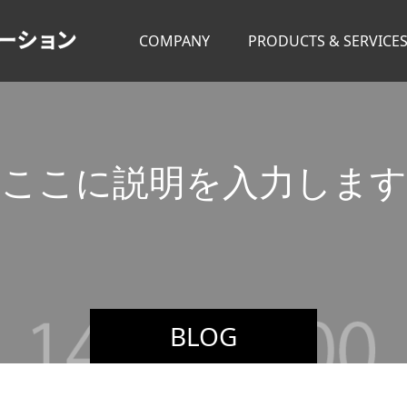
COMPANY
PRODUCTS & SERVICE
こ
こ
に
説
明
を
入
力
し
ま
す
BLOG