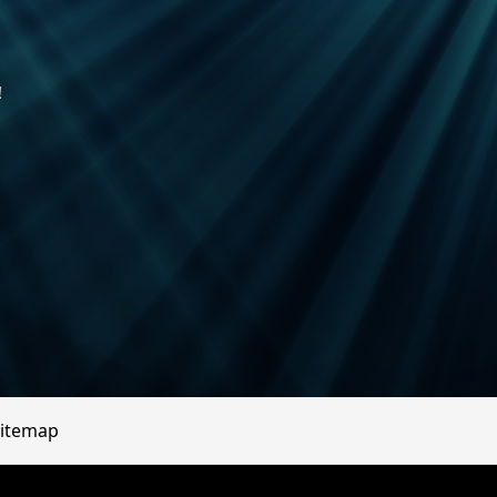
！
itemap