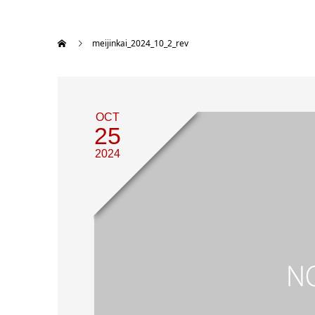
meijinkai_2024_10_2_rev
OCT
25
2024