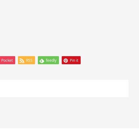
Pocket
RSS
feedly
Pin it