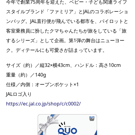
今年で創業75周年を迎えた、ベビー・子ども関連ライフ
スタイルブランド「ファミリア」とJALのコラボレーショ
ンバッグ。JAL直行便が飛んでいる都市を、パイロットと
客室乗務員に扮したクマちゃんたちが旅をしている「旅
するシリーズ」として企画。第1弾の舞台はニューヨー
ク。ディテールにも可愛さが詰まっています。
サイズ（約）／縦32×横43cm、ハンドル：高さ10cm
重量（約）／140g
仕様／内側：オープンポケット×1
JALロゴ入り
https://ec.jal.co.jp/shop/c/c0002/