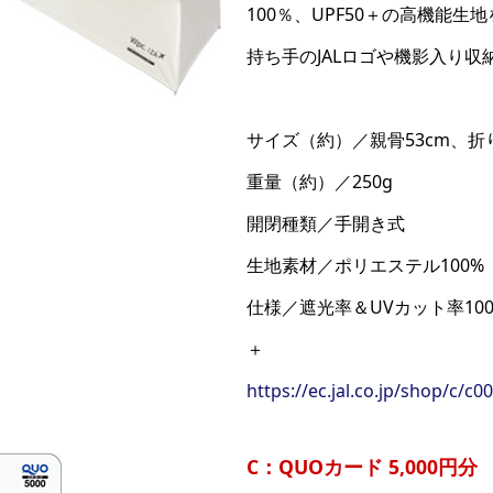
100％、UPF50＋の高機能
持ち手のJALロゴや機影入り
サイズ（約）／親骨53cm、折
重量（約）／250g
開閉種類／手開き式
生地素材／ポリエステル100%
仕様／遮光率＆UVカット率100％
＋
https://ec.jal.co.jp/shop/c/c0
C：QUOカード 5,000円分