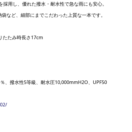
生地を採用し、優れた撥水・耐水性で急な雨にも安心。
収納袋など、細部にまでこだわった上質な一本です。
りたたみ時長さ17cm
、撥水性5等級、耐水圧10,000mmH2O、UPF50
002/