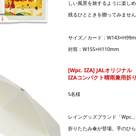
しい風景を旅するように楽しめ
残るひとときを贈ってみません
サイズ／カード：W143×H99
封筒：W155×H110mm
[Wpc. IZA] JALオリジナル
IZAコンパクト晴雨兼用折
5名様
レイングッズブランド「Wpc.
折りたたみ傘が登場。手のひら