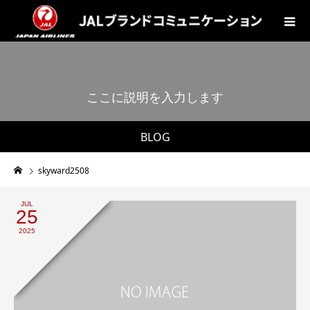
こ
こ
に
説
明
を
入
力
し
ま
す
。
BLOG
skyward2508
JUL
25
2025