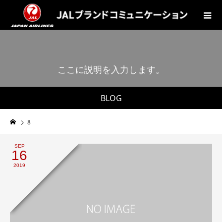
こ
こ
に
説
明
を
入
力
し
ま
す
。
BLOG
8
SEP
16
2019