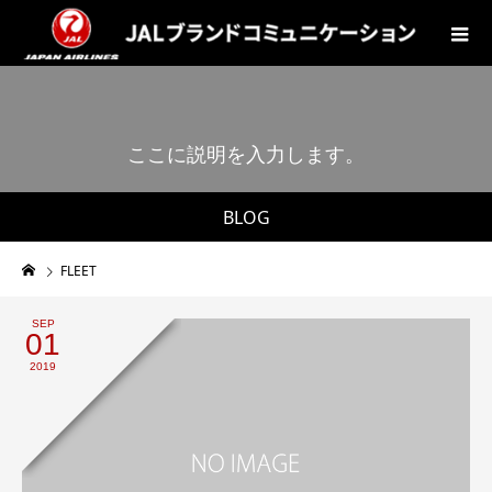
こ
こ
に
説
明
を
入
力
し
ま
す
。
BLOG
FLEET
SEP
01
2019