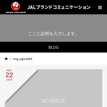
こ
こ
に
説
明
を
入
力
し
ま
す
。
BLOG
img_agora004
NOV
22
2019