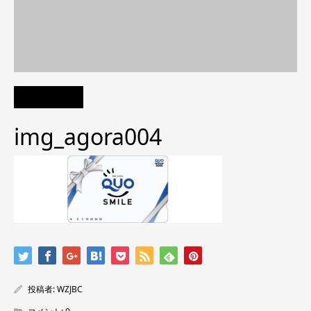
img_agora004
投稿者:
WZJBC