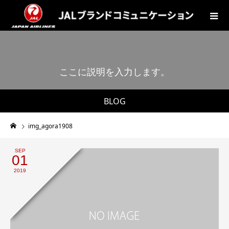
こ
こ
に
説
明
を
入
力
し
ま
す
。
BLOG
img_agora1908
SEP
01
2019