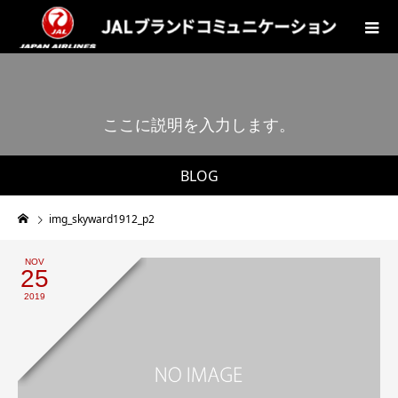
こ
こ
に
説
明
を
入
力
し
ま
す
。
BLOG
img_skyward1912_p2
NOV
25
2019