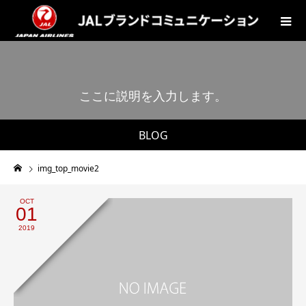
こ
こ
に
説
明
を
入
力
し
ま
す
。
BLOG
img_top_movie2
OCT
01
2019