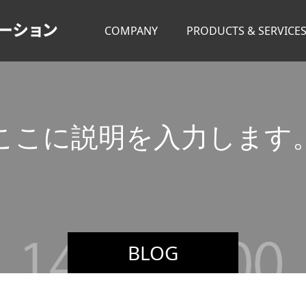
COMPANY
PRODUCTS & SERVICE
こ
こ
に
説
明
を
入
力
し
ま
す
BLOG