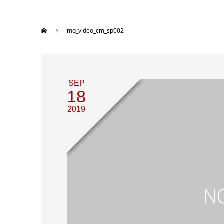
img_video_cm_sp002
SEP
18
2019