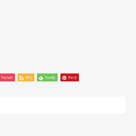
Pocket
RSS
feedly
Pin it