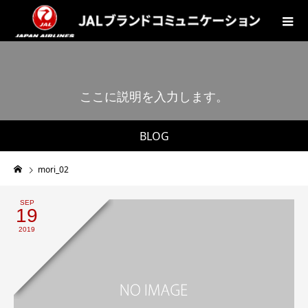
こ
こ
に
説
明
を
入
力
し
ま
す
。
BLOG
mori_02
SEP
19
2019