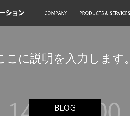
COMPANY
PRODUCTS & SERVICE
こ
こ
に
説
明
を
入
力
し
ま
す
こ
こ
BLOG