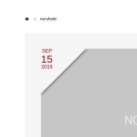
naruhodo
SEP
15
2019