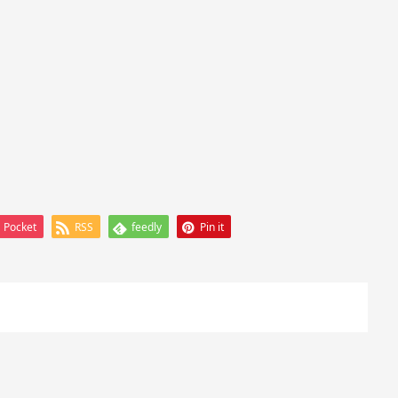
Pocket
RSS
feedly
Pin it