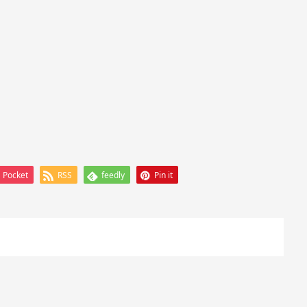
Pocket
RSS
feedly
Pin it