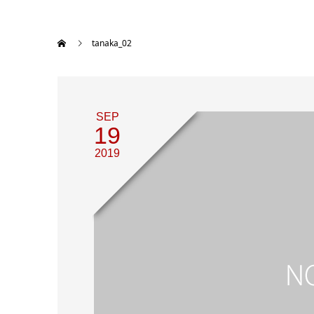
tanaka_02
SEP
19
2019