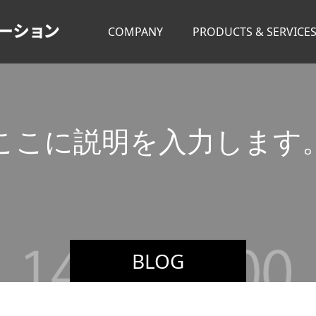
COMPANY
PRODUCTS & SERVICE
こ
こ
に
説
明
を
入
力
し
ま
す
こ
こ
BLOG