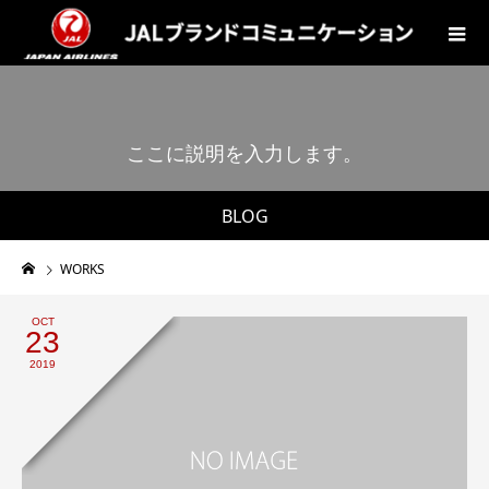
こ
こ
に
説
明
を
入
力
し
ま
す
。
BLOG
WORKS
OCT
23
2019