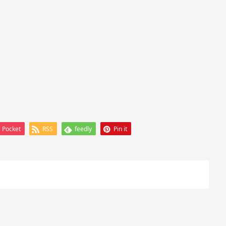
Pocket
RSS
feedly
Pin it