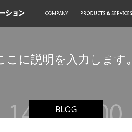
COMPANY
PRODUCTS & SERVICE
こ
こ
に
説
明
を
入
力
し
ま
す
こ
こ
BLOG